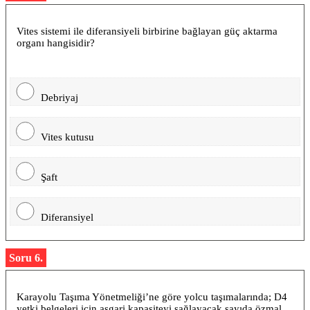
Vites sistemi ile diferansiyeli birbirine bağlayan güç aktarma
organı hangisidir?
Debriyaj
Vites kutusu
Şaft
Diferansiyel
Soru 6.
Karayolu Taşıma Yönetmeliği’ne göre yolcu taşımalarında; D4
yetki belgeleri için asgari kapasiteyi sağlayacak sayıda özmal