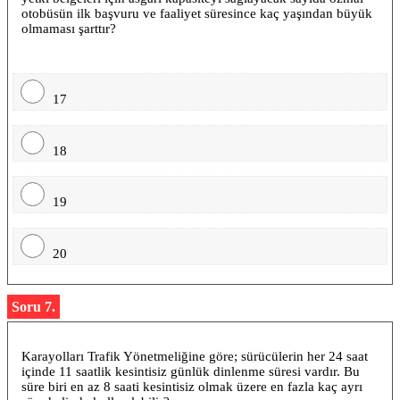
otobüsün ilk başvuru ve faaliyet süresince kaç yaşından büyük
olmaması şarttır?
17
18
19
20
Soru 7.
Karayolları Trafik Yönetmeliğine göre; sürücülerin her 24 saat
içinde 11 saatlik kesintisiz günlük dinlenme süresi vardır. Bu
süre biri en az 8 saati kesintisiz olmak üzere en fazla kaç ayrı