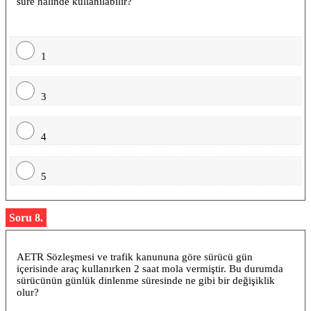
süre halinde kullanılabilir?
1
3
4
5
Soru 8.
AETR Sözleşmesi ve trafik kanununa göre sürücü gün
içerisinde araç kullanırken 2 saat mola vermiştir. Bu durumda
sürücünün günlük dinlenme süresinde ne gibi bir değişiklik
olur?