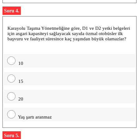
Soru 4.
Karayolu Taşıma Yönetmeliğine göre, D1 ve D2 yetki belgeleri
için asgari kapasiteyi sağlayacak sayıda özmal otobüsler ilk
başvuru ve faaliyet süresince kaç yaşından büyük olamazlar?
10
15
20
Yaş şartı aranmaz
Soru 5.