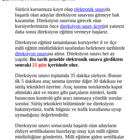
Sürücü kursumuza kayıt olup
elektronik sınav
da
başarılı olan adaylar direksiyon sınavına girmeye hak
kazanırlar. Direksiyon sınavına girecek olan
kursiyerlerimizin önce
direksiyon sınav ücreti
ni yatırırız
daha sonra direksiyon eğitimi vermeye başlarız.
Direksiyon eğitimi tamamlanan kursiyerler il ve ilçe
milli eğitim müdürlükleri tarafından belirlenen tarihlerde
direksiyon sınavı
na alınır. Direksiyon sınavı her ay
yapılır.
Bu tarih genelde elektronik sınava girdikten
sonraki
21 gün
içerisinde olur.
Direksiyon sınavı toplamda 35 dakika sürüyor. Bunun
ilk 5 dakikası araç tanıma üzerine diğer 30 dakikası ise
sürüş teknikleri üzerine. Araç tanıma sorularında kaput
altındaki akü ve motor gibi parçaların isimleri, lastik
basıncının kontrolü gibi aracı tanımaya yönelik sorular
sorulur. Sürüş teknikleri bölümünde ise direksiyon
hakimiyetiniz, trafik bilginiz ve trafik kurallarına uyup
uymadığınız değerlendirilir.
Direksiyon sınavı sonucunda başarılı olan adayların
ehliyet sertifikalarını hazırlayıp onay için milli eğitim
müdürlüğüne göndeririz. Milli eğitime giden sertifikalar