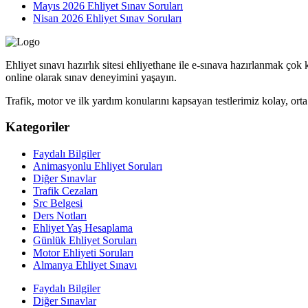
Mayıs 2026 Ehliyet Sınav Soruları
Nisan 2026 Ehliyet Sınav Soruları
Ehliyet sınavı hazırlık sitesi ehliyethane ile e-sınava hazırlanmak ço
online olarak sınav deneyimini yaşayın.
Trafik, motor ve ilk yardım konularını kapsayan testlerimiz kolay, orta 
Kategoriler
Faydalı Bilgiler
Animasyonlu Ehliyet Soruları
Diğer Sınavlar
Trafik Cezaları
Src Belgesi
Ders Notları
Ehliyet Yaş Hesaplama
Günlük Ehliyet Soruları
Motor Ehliyeti Soruları
Almanya Ehliyet Sınavı
Faydalı Bilgiler
Diğer Sınavlar