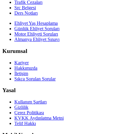
Trafik Cezaları
Src Belgesi
Ders Notları
Ehliyet Yaş Hesaplama
Günlük Ehliyet Soruları
Motor Ehliyeti Soruları
Almanya Ehliyet Sınavı
Kurumsal
Kariyer
Hakkımızda
İletişim
Sıkça Sorulan Sorular
Yasal
Kullanım Şartları
Gizlilik
Çerez Politikası
KVKK Aydınlatma Metni
Telif Hakkı