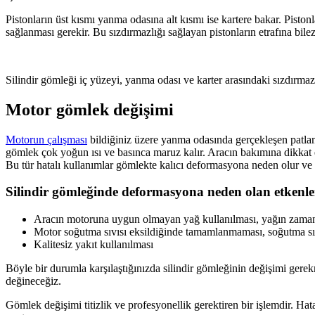
Pistonların üst kısmı yanma odasına alt kısmı ise kartere bakar. Pisto
sağlanması gerekir. Bu sızdırmazlığı sağlayan pistonların etrafına bilez
Silindir gömleği iç yüzeyi, yanma odası ve karter arasındaki sızdırma
Motor gömlek değişimi
Motorun çalışması
bildiğiniz üzere yanma odasında gerçekleşen patlam
gömlek çok yoğun ısı ve basınca maruz kalır. Aracın bakımına dikkat e
Bu tür hatalı kullanımlar gömlekte kalıcı deformasyona neden olur ve
Silindir gömleğinde deformasyona neden olan etkenle
Aracın motoruna uygun olmayan yağ kullanılması, yağın zaman
Motor soğutma sıvısı eksildiğinde tamamlanmaması, soğutma sıv
Kalitesiz yakıt kullanılması
Böyle bir durumla karşılaştığınızda silindir gömleğinin değişimi gere
değineceğiz.
Gömlek değişimi titizlik ve profesyonellik gerektiren bir işlemdir. H