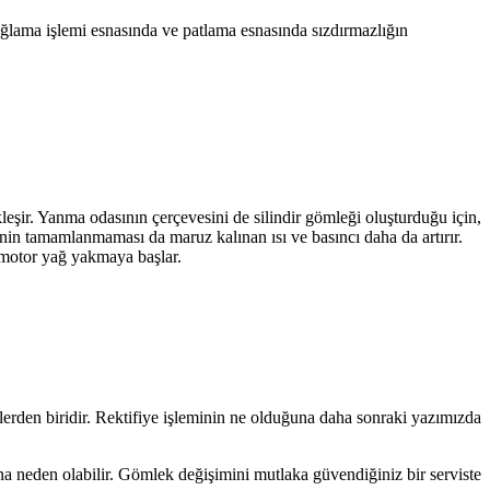
 yağlama işlemi esnasında ve patlama esnasında sızdırmazlığın
şir. Yanma odasının çerçevesini de silindir gömleği oluşturduğu için,
nin tamamlanmaması da maruz kalınan ısı ve basıncı daha da artırır.
 motor yağ yakmaya başlar.
lerden biridir. Rektifiye işleminin ne olduğuna daha sonraki yazımızda
na neden olabilir. Gömlek değişimini mutlaka güvendiğiniz bir serviste