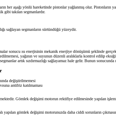
nların her aşağı yönlü hareketinde pistonlar yağlanmış olur. Pistonların
ik gibi takılan segmanlardır.
zlığı sağlayan segmanların sürtündüğü yüzeydir.
alar sonucu ısı enerjisinin mekanik enerjiye dönüşümü şeklinde gerçekle
dilmemesi, yağının ve suyunun düzenli aralıklarla kontrol edilip eksiği
 segmanlar artık sızdırmazlığı sağlayamaz hale gelir. Bunun sonucunda
r
ında değiştirilmemesi
ısına antifriz katılmaması
kmektedir. Gömlek değişimi motorun rektifiye edilmesinde yapılan işlem
atalı yapılan gömlek değişimi motorunuzda daha ciddi sorunların çıkması